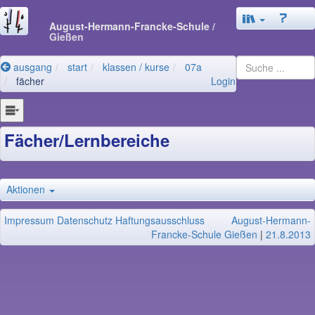
August-Hermann-Francke-Schule
/
Gießen
ausgang
start
klassen / kurse
07a
fächer
Login
Fächer/Lernbereiche
Aktionen
Impressum
Datenschutz
Haftungsausschluss
August-Hermann-
Francke-Schule Gießen
|
21.8.2013